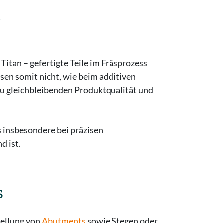
d
 Titan – gefertigte Teile im Fräsprozess
en somit nicht, wie beim additiven
u gleichbleibenden Produktqualität und
 insbesondere bei präzisen
d ist.
s
tellung von
Abutments
sowie Stegen oder