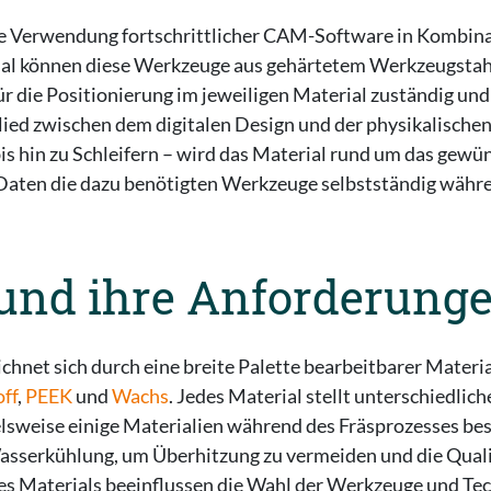
t die Verwendung fortschrittlicher CAM-Software in Kombin
al können diese Werkzeuge aus gehärtetem Werkzeugstahl
ür die Positionierung im jeweiligen Material zuständig un
glied zwischen dem digitalen Design und der physikalische
 hin zu Schleifern – wird das Material rund um das gewün
Daten die dazu benötigten Werkzeuge selbstständig währe
t und ihre Anforderung
chnet sich durch eine breite Palette bearbeitbarer Materi
ff
,
PEEK
und
Wachs
. Jedes Material stellt unterschiedli
elsweise einige Materialien während des Fräsprozesses b
Wasserkühlung, um Überhitzung zu vermeiden und die Quali
es Materials beeinflussen die Wahl der Werkzeuge und Tec