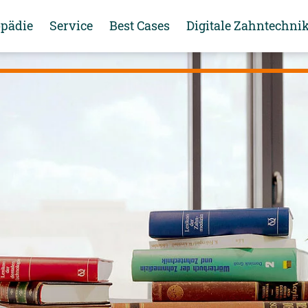
opädie
Service
Best Cases
Digitale Zahntechni
Webseminar digitaler Modellguss
Jetzt für den Newsletter anmelden!