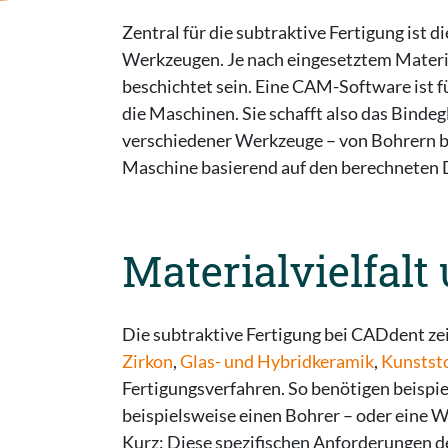
Zentral für die subtraktive Fertigung is
Werkzeugen. Je nach eingesetztem Materi
beschichtet sein. Eine CAM-Software ist f
die Maschinen. Sie schafft also das Binde
verschiedener Werkzeuge – von Bohrern bis
Maschine basierend auf den berechneten 
Materialvielfal
Die subtraktive Fertigung bei CADdent zei
Zirkon
,
Glas- und Hybridkeramik
,
Kunststo
Fertigungsverfahren. So benötigen beispi
beispielsweise einen Bohrer – oder eine 
Kurz: Diese spezifischen Anforderungen d