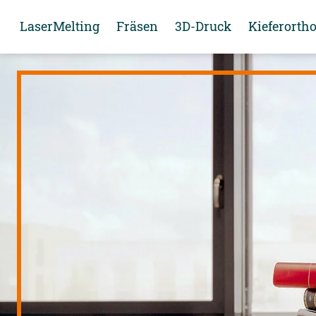
LaserMelting
Fräsen
3D-Druck
Kieferorth
FAB Cobalt-Chrome
FAB Titanium
Aktueller Goldkurs
CAMLOG
FAB Zirconia