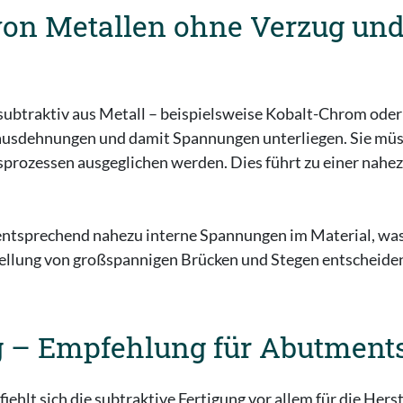
von Metallen ohne Verzug un
ss subtraktiv aus Metall – beispielsweise Kobalt-Chrom oder
ausdehnungen und damit Spannungen unterliegen. Sie müss
rozessen ausgeglichen werden. Dies führt zu einer nahez
entsprechend nahezu interne Spannungen im Material, was
ellung von großspannigen Brücken und Stegen entscheiden
g – Empfehlung für Abutment
iehlt sich die subtraktive Fertigung vor allem für die Hers