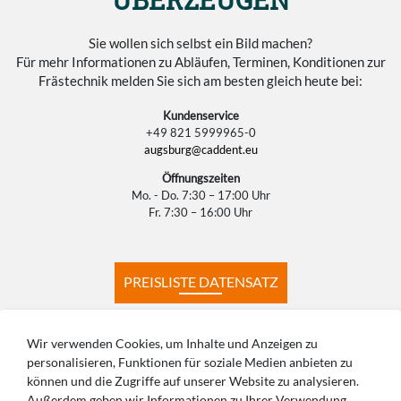
Sie wollen sich selbst ein Bild machen?
Für mehr Informationen zu Abläufen, Terminen, Konditionen zur
Frästechnik melden Sie sich am besten gleich heute bei:
Kundenservice
+49 821 5999965-0
augsburg@caddent.eu
Öffnungszeiten
Mo. - Do. 7:30 – 17:00 Uhr
Fr. 7:30 – 16:00 Uhr
PREISLISTE DATENSATZ
PREISLISTE KONSTRUKTION
Wir verwenden Cookies, um Inhalte und Anzeigen zu
personalisieren, Funktionen für soziale Medien anbieten zu
können und die Zugriffe auf unserer Website zu analysieren.
PRODUKTIONSZEITEN
HÄUFIGE FRAGEN
Außerdem geben wir Informationen zu Ihrer Verwendung