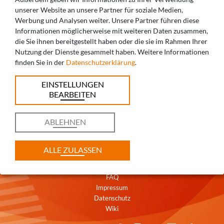
unserer Website an unsere Partner für soziale Medien,
Werbung und Analysen weiter. Unsere Partner führen diese
Informationen möglicherweise mit weiteren Daten zusammen,
die Sie ihnen bereitgestellt haben oder die sie im Rahmen Ihrer
SIE HABEN FRAGEN? WIR BERATEN SIE
Nutzung der Dienste gesammelt haben. Weitere Informationen
finden Sie in der
Datenschutzerklärung
.
GERNE!
EINSTELLUNGEN
+49 821 5999965-0
BEARBEITEN
augsburg@caddent.eu
ABLEHNEN
ALLE ZULASSEN
Kontakt
AGB
FAQ
Impressum
Datenschutz
Wiki