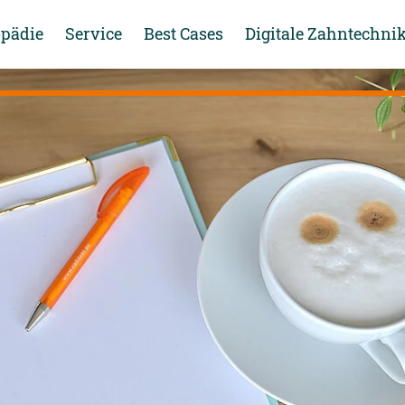
opädie
Service
Best Cases
Digitale Zahntechni
Webseminar digitaler Modellguss
Jetzt für den Newsletter anmelden!