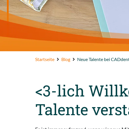
FAB Polymer
Startseite
Blog
Neue Talente bei CADdent:
<3-lich Will
Talente vers