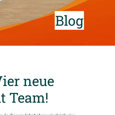
Blog
ier neue
nt Team!