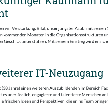
ukünftiger Kaufmann f
nt
wir Verstärkung. Bilal, unser jüngster Azubi mit seinen 1
n kommenden Monaten in die Organisationsstrukturen un
 Geschick unterstützen. Mit seinem Einstieg wird er sicher
eiterer IT-Neuzugang
k (38 Jahre) einen weiteren Auszubildenden im Bereich F
 es unerlässlich, engagierte und talentierte Menschen an B
ie frischen Ideen und Perspektiven, die er ins Team bringe