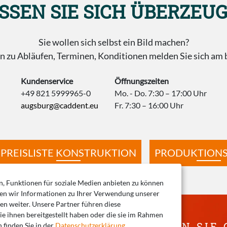
SSEN SIE SICH ÜBERZEU
Sie wollen sich selbst ein Bild machen?
 zu Abläufen, Terminen, Konditionen melden Sie sich am b
Kundenservice
Öffnungszeiten
+49 821 5999965-0
Mo. - Do. 7:30 – 17:00 Uhr
augsburg@caddent.eu
Fr. 7:30 – 16:00 Uhr
PREISLISTE KONSTRUKTION
PRODUKTIONS
 Funktionen für soziale Medien anbieten zu können
ben wir Informationen zu Ihrer Verwendung unserer
n weiter. Unsere Partner führen diese
e ihnen bereitgestellt haben oder die sie im Rahmen
ABEN FRAGEN? WIR BERATEN SIE 
finden Sie in der
Datenschutzerklärung
.