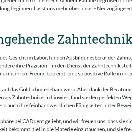
glieder:innen in unserer CADdent Familie begrüßen dürfen.
ildung beginnen. Lasst uns mehr über unsere Neuzugänge er
angehende Zahntechnik
neues Gesicht im Labor, für den Ausbildungsberuf der Zah
ndere ihre Präzision – in den Dienst der Zahntechnik stel
ne mit ihrem Freund betreibt, eine so positive Rolle in ih
t auf das Goldschmiedehandwerk. Aber dank der Beratung d
n als Zahntechnikerin hinwies, fand sie den perfekten Weg f
rn auch ihre feinhandwerklichen Fähigkeiten unter Beweis
häre bei CADdent geliebt, und wir freuen uns, dass sie sic
eit bekommt, tief in die Materie einzutauchen, und sie freu