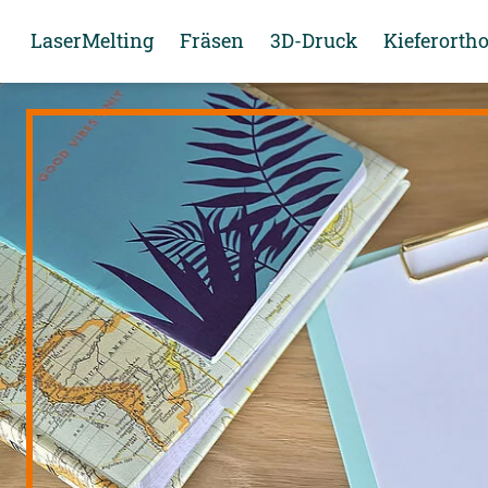
LaserMelting
Fräsen
3D-Druck
Kieferorth
FAB Cobalt-Chrome
FAB Titanium
Aktueller Goldkurs
CAMLOG
FAB Zirconia