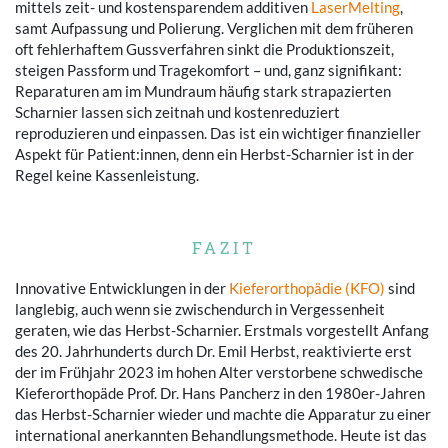
mittels zeit- und kostensparendem additiven
LaserMelting
,
samt Aufpassung und Polierung. Verglichen mit dem früheren
oft fehlerhaftem Gussverfahren sinkt die Produktionszeit,
steigen Passform und Tragekomfort – und, ganz signifikant:
Reparaturen am im Mundraum häufig stark strapazierten
Scharnier lassen sich zeitnah und kostenreduziert
reproduzieren und einpassen. Das ist ein wichtiger finanzieller
Aspekt für Patient:innen, denn ein Herbst-Scharnier ist in der
Regel keine Kassenleistung.
FAZIT
Innovative Entwicklungen in der
Kieferorthopädie (KFO)
sind
langlebig, auch wenn sie zwischendurch in Vergessenheit
geraten, wie das Herbst-Scharnier. Erstmals vorgestellt Anfang
des 20. Jahrhunderts durch Dr. Emil Herbst, reaktivierte erst
der im Frühjahr 2023 im hohen Alter verstorbene schwedische
Kieferorthopäde Prof. Dr. Hans Pancherz in den 1980er-Jahren
das Herbst-Scharnier wieder und machte die Apparatur zu einer
international anerkannten Behandlungsmethode. Heute ist das