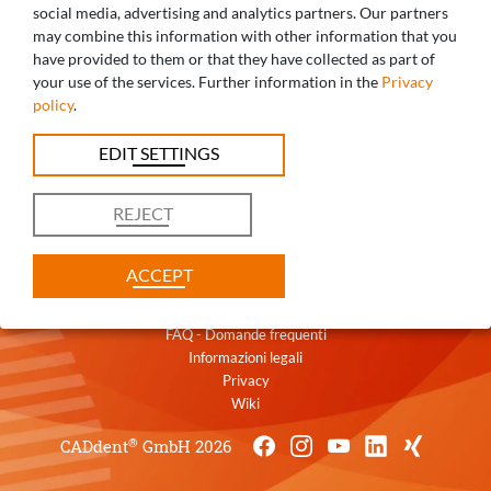
social media, advertising and analytics partners. Our partners
may combine this information with other information that you
AVETE DOMANDE? SIAMO LIETI DI
have provided to them or that they have collected as part of
your use of the services. Further information in the
Privacy
AIUTARVI!
policy
.
+39 0471 1660026
EDIT SETTINGS
italia@caddent.it
REJECT
ACCEPT
Contatti
Termini
FAQ - Domande frequenti
Informazioni legali
Privacy
Wiki
®
CADdent
GmbH 2026