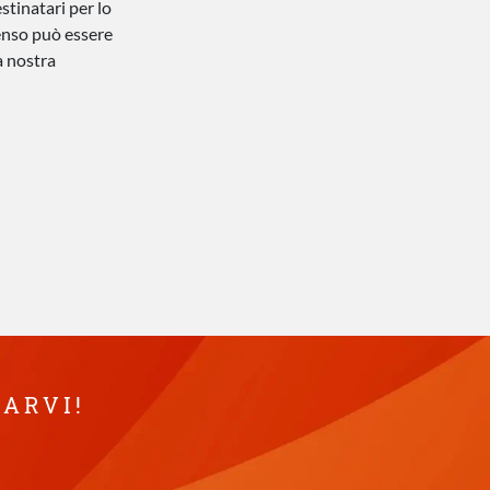
estinatari per lo
nsenso può essere
a nostra
TARVI!