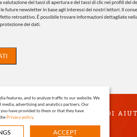
a valutazione dei tassi di apertura e dei tassi di clic nei profili dei d
le future newsletter in base agli interessi dei nostri lettori. Il co
fetto retroattivo. È possibile trovare informazioni dettagliate nell
 protezione dei dati.
ATI
ia features, and to analyze traffic to our website. We
l media, advertising and analytics partners. Our
 you have provided to them or that they have
 DOMANDE? SIAMO LIETI DI AIU
 the
Privacy policy
.
+39 0471 1660026
INGS
ACCEPT