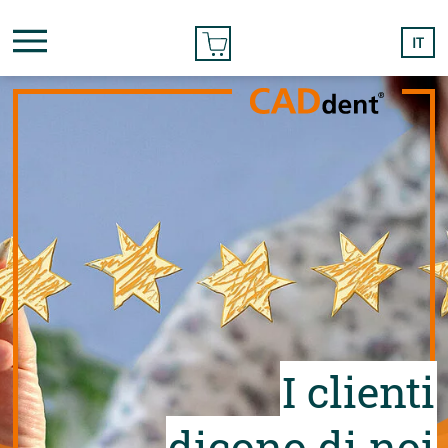
ORDINE ON-LINE
IT
I clienti
dicono di noi