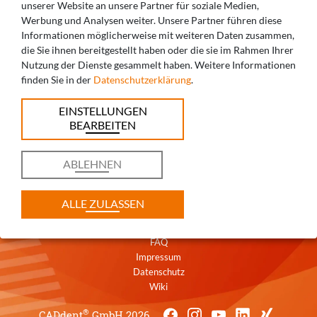
unserer Website an unsere Partner für soziale Medien,
Werbung und Analysen weiter. Unsere Partner führen diese
Informationen möglicherweise mit weiteren Daten zusammen,
die Sie ihnen bereitgestellt haben oder die sie im Rahmen Ihrer
SIE HABEN FRAGEN? WIR BERATEN SIE
Nutzung der Dienste gesammelt haben. Weitere Informationen
finden Sie in der
Datenschutzerklärung
.
GERNE!
EINSTELLUNGEN
+49 821 5999965-0
BEARBEITEN
augsburg@caddent.eu
ABLEHNEN
ALLE ZULASSEN
Kontakt
AGB
FAQ
Impressum
Datenschutz
Wiki
®
CADdent
GmbH 2026